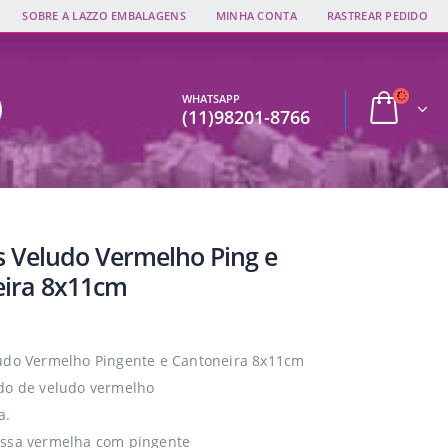
SOBRE A LAZZO EMBALAGENS
MINHA CONTA
RASTREAR PEDIDO
WHATSAPP
(11)98201-8766
s Veludo Vermelho Ping e
ira 8x11cm
udo Vermelho Pingente e Cantoneira 8x11cm
do de veludo vermelho
a.
ossa vermelha com pingente