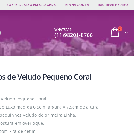
SOBRE A LAZZO EMBALAGENS
MINHA CONTA
RASTREAR PEDIDO
WHATSAPP
(11)98201-8766
os de Veludo Pequeno Coral
 Veludo Pequeno Coral
do Luxo medida 6,5cm largura X 7,5cm de altura.
 saquinhos Veludo de primeira Linha.
costura em overloque.
om Fita de cetim.