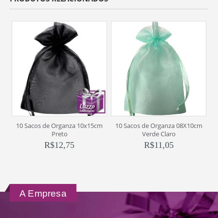
10 Sacos de Organza 10x15cm
10 Sacos de Organza 08X10cm
1
Preto
Verde Claro
R$
12,75
R$
11,05
A Empresa