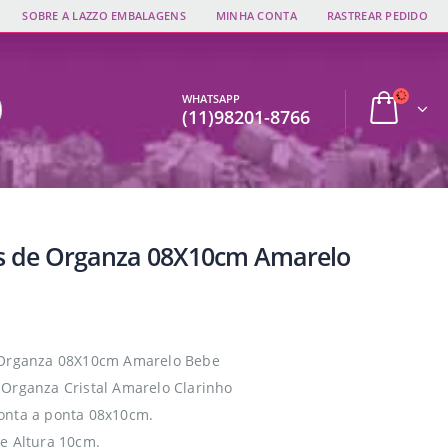
SOBRE A LAZZO EMBALAGENS
MINHA CONTA
RASTREAR PEDIDO
WHATSAPP
(11)98201-8766
s de Organza 08X10cm Amarelo
 Organza 08X10cm Amarelo Bebe
Organza Cristal Amarelo Clarinho
onta a ponta 08x10cm.
e Altura 10cm.