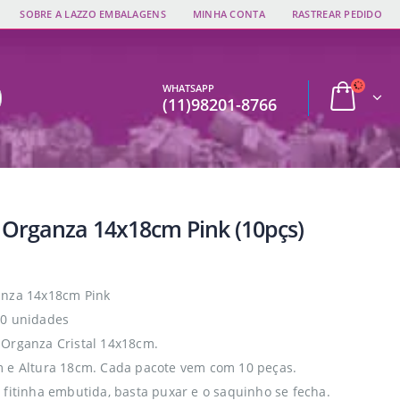
SOBRE A LAZZO EMBALAGENS
MINHA CONTA
RASTREAR PEDIDO
WHATSAPP
(11)98201-8766
 Organza 14x18cm Pink (10pçs)
anza 14x18cm Pink
10 unidades
Organza Cristal 14x18cm.
 e Altura 18cm. Cada pacote vem com 10 peças.
 fitinha embutida, basta puxar e o saquinho se fecha.