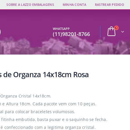
SOBRE A LAZZO EMBALAGENS
MINHA CONTA
RASTREAR PEDIDO
WHATSAPP
(11)98201-8766
s de Organza 14x18cm Rosa
Organza Cristal 14x18cm.
 e Altura 18cm. Cada pacote vem com 10 peças.
l para colocar braceletes volumosos.
 fitinha embutida, basta puxar e o saquinho se fecha.
 é confeccionado com a legitima organza cristal.