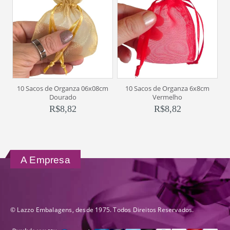
10 Sacos de Organza 06x08cm
10 Sacos de Organza 6x8cm
10
Dourado
Vermelho
R$
8,82
R$
8,82
A Empresa
© Lazzo Embalagens, desde 1975. Todos Direitos Reservados.