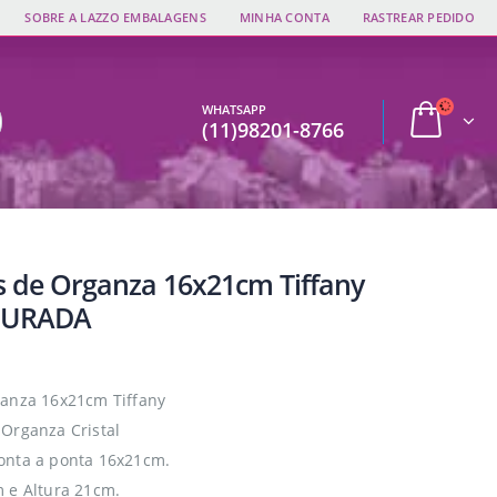
SOBRE A LAZZO EMBALAGENS
MINHA CONTA
RASTREAR PEDIDO
WHATSAPP
(11)98201-8766
s de Organza 16x21cm Tiffany
OURADA
anza 16x21cm Tiffany
Organza Cristal
onta a ponta 16x21cm.
 e Altura 21cm.