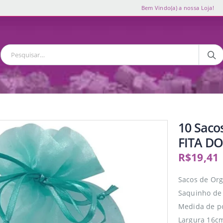
Bem Vindo(a) a nossa Loja!
10 Saco
FITA D
R$
19,41
Sacos de Org
Saquinho de 
Medida de p
Largura 16cm