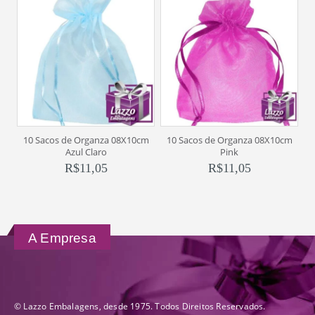
10 Sacos de Organza 08X10cm
10 Sacos de Organza 08X10cm
1
Azul Claro
Pink
R$
11,05
R$
11,05
A Empresa
© Lazzo Embalagens, desde 1975. Todos Direitos Reservados.