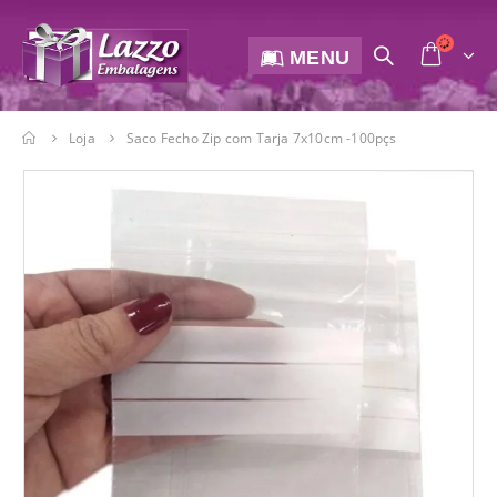
MENU
Loja
Saco Fecho Zip com Tarja 7x10cm -100pçs