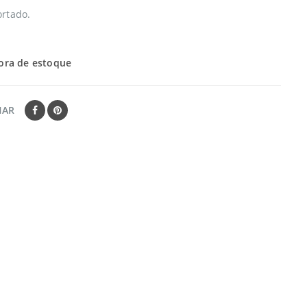
rtado.
ora de estoque
HAR