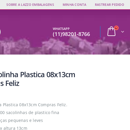
SOBRE A LAZZO EMBALAGENS
MINHA CONTA
RASTREAR PEDIDO
WHATSAPP
(11)98201-8766
olinha Plastica 08x13cm
 Feliz
a Plastica 08x13cm Compras Feliz.
00 sacolinhas de plastico fina
eças pequenas e leves
x altura 13cm