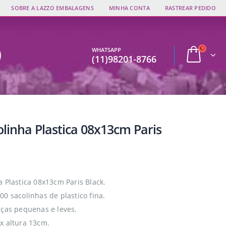
SOBRE A LAZZO EMBALAGENS
MINHA CONTA
RASTREAR PEDIDO
WHATSAPP
(11)98201-8766
olinha Plastica 08x13cm Paris
a Plastica 08x13cm Paris Black.
00 sacolinhas de plastico fina.
eças pequenas e leves.
x altura 13cm.