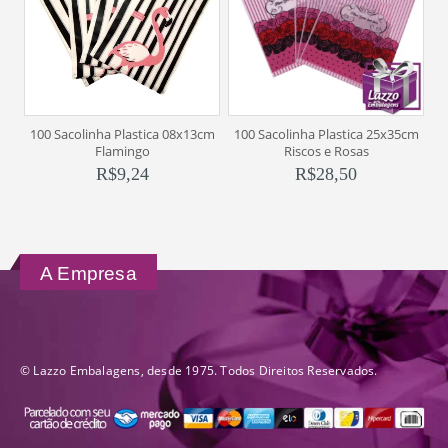
100 Sacolinha Plastica 08x13cm
100 Sacolinha Plastica 25x35cm
1
Flamingo
Riscos e Rosas
R$
9,24
R$
28,50
A Empresa
© Lazzo Embalagens, desde 1975. Todos Direitos Reservados.