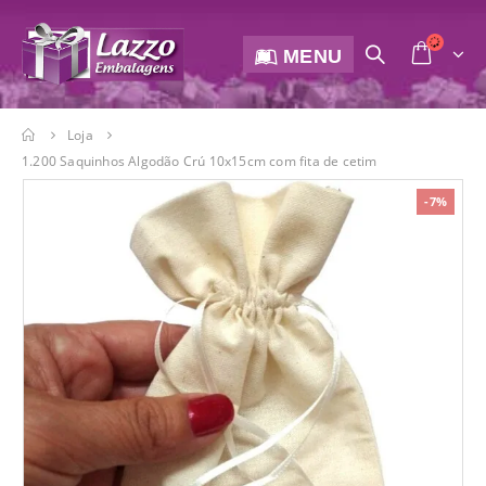
MENU
Loja
1.200 Saquinhos Algodão Crú 10x15cm com fita de cetim
-7%