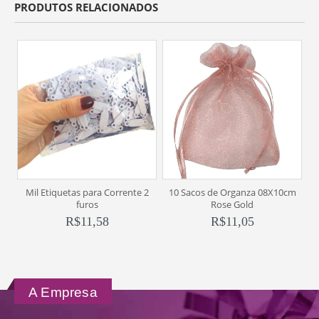
PRODUTOS RELACIONADOS
Mil Etiquetas para Corrente 2
10 Sacos de Organza 08X10cm
C
furos
Rose Gold
R$
11,58
R$
11,05
A Empresa