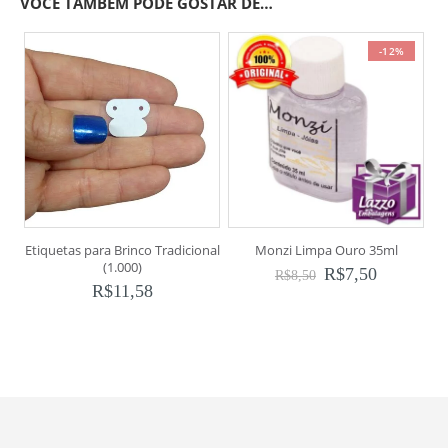
VOCÊ TAMBÉM PODE GOSTAR DE…
-12%
Etiquetas para Brinco Tradicional
Monzi Limpa Ouro 35ml
M
(1.000)
R$
7,50
R$
8,50
R$
11,58