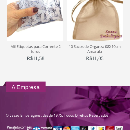
1
Mil Etiquetas para Corrente 2
10 Sacos de Organza 08X10cm
furos
Amarula
R$
11,58
R$
11,05
A Empresa
© Lazzo Embalagens, desde 1975. Todos Direitos Reservados.