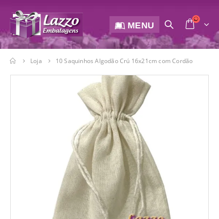
MENU
Loja
10 Saquinhos Algodão Crú 16x21cm com Cordão