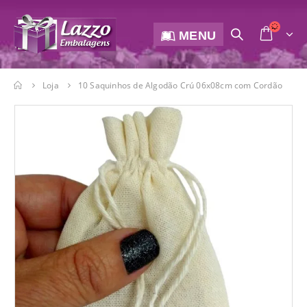
MENU
Loja
10 Saquinhos de Algodão Crú 06x08cm com Cordão