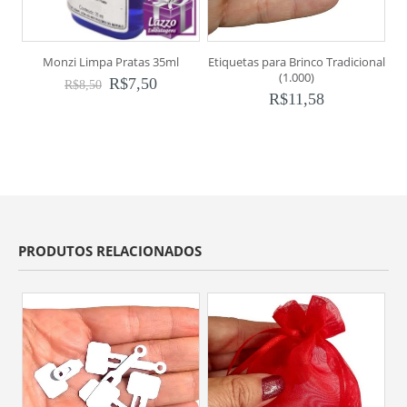
Monzi Limpa Pratas 35ml
Etiquetas para Brinco Tradicional
M
(1.000)
R$
7,50
R$
8,50
R$
11,58
PRODUTOS RELACIONADOS