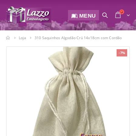
MENU
Loja
310 Saquinhos Algodão Crú 14x18cm com Cordão
-7%