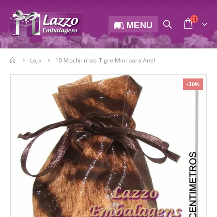
MENU
Loja
10 Mochilinhas Tigre Mini para Anel
-30%