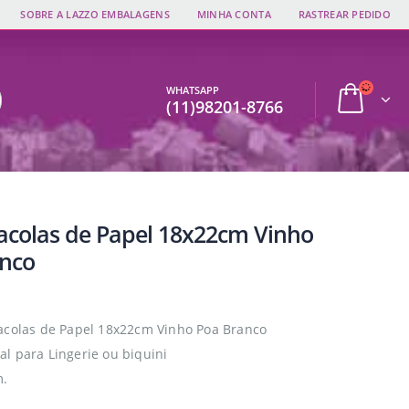
SOBRE A LAZZO EMBALAGENS
MINHA CONTA
RASTREAR PEDIDO
WHATSAPP
(11)98201-8766
Sacolas de Papel 18x22cm Vinho
nco
acolas de Papel 18x22cm Vinho Poa Branco
l para Lingerie ou biquini
m.