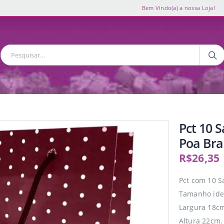
Bem Vindo(a) a nossa Loja!
Pct 10 
Poa Bra
R$
26,35
Pct com 10 S
Tamanho idea
Largura 18c
Altura 22cm.