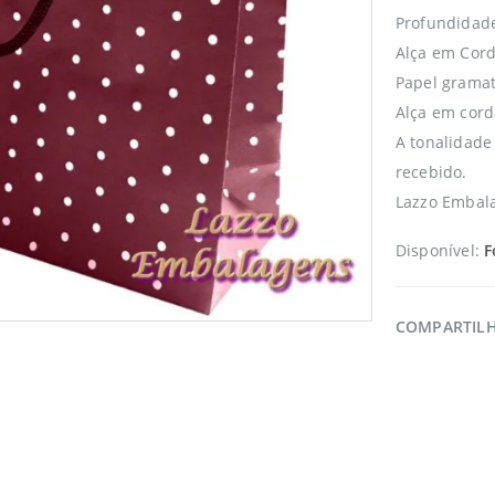
Profundidad
Alça em Cord
Papel gramat
Alça em cord
A tonalidade
recebido.
Lazzo Embala
Disponível:
F
COMPARTIL