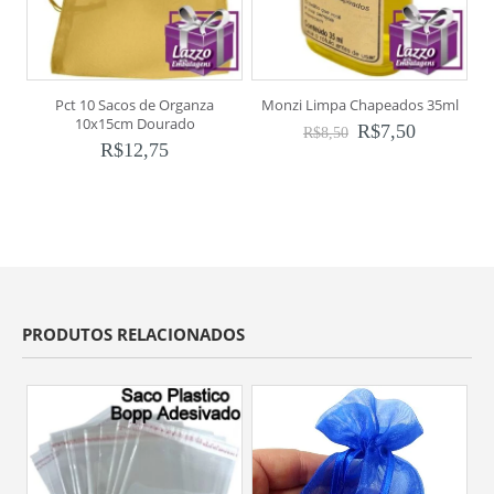
Pct 10 Sacos de Organza
Monzi Limpa Chapeados 35ml
M
10x15cm Dourado
R$
7,50
R$
8,50
R$
12,75
PRODUTOS RELACIONADOS