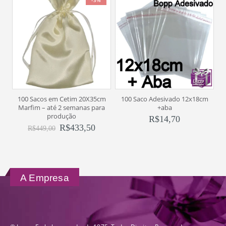
-3%
100 Sacos em Cetim 20X35cm
100 Saco Adesivado 12x18cm
Marfim – até 2 semanas para
+aba
produção
R$
14,70
R$
433,50
R$
449,00
A Empresa