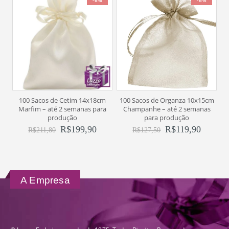
-6%
-6%
100 Sacos de Cetim 14x18cm
100 Sacos de Organza 10x15cm
Marfim – até 2 semanas para
Champanhe – até 2 semanas
produção
para produção
R$
199,90
R$
119,90
R$
211,80
R$
127,50
A Empresa