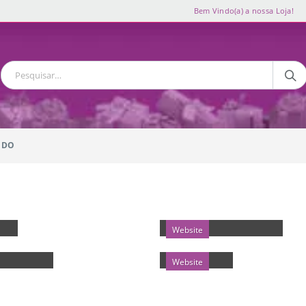
Bem Vindo(a) a nossa Loja!
IDO
ER
FULL WIDTH SLIDER
Website
TH VIDEO
EXTENDED
Website