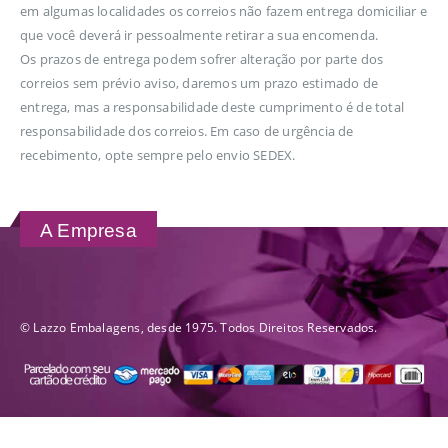
em algumas localidades os correios não fazem entrega domiciliar e
que você deverá ir pessoalmente retirar a sua encomenda.
Os prazos de entrega podem sofrer alteração por parte dos
correios sem prévio aviso, daremos um prazo estimado de
entrega, mas a responsabilidade deste cumprimento é de total
responsabilidade dos correios. Em caso de urgência de
recebimento, opte sempre pelo envio SEDEX.
A Empresa
© Lazzo Embalagens, desde 1975. Todos Direitos Reservados.