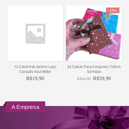
-29%
12 Caixinhas 4x4cm Laço
24 Caixas Para Conjunto 7x9cm
6
Coração Azul Bebe
Sortidas
R$
19,90
R$
59,90
R$
84,00
A Empresa