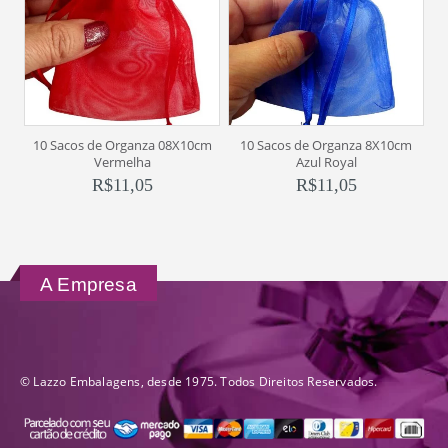
10 Sacos de Organza 08X10cm
10 Sacos de Organza 8X10cm
Vermelha
Azul Royal
R$
11,05
R$
11,05
A Empresa
© Lazzo Embalagens, desde 1975. Todos Direitos Reservados.