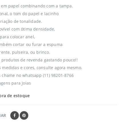
a em papel combinando com a tampa.
onal, o tom do papel e lacinho
riação de tonalidade.
vível com ótima densidade,
para colocar anel,
ambém cortar ou furar a espuma
rente, pulseira, ou brinco.
s produtos de revenda gastando pouco!!
 medidas e cores, consulte agora mesmo.
s chame no whatsapp (11) 98201-8766
gens para Joias
ora de estoque
HAR