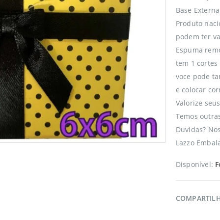
Base Extern
Produto naci
podem ter va
Espuma remo
tem 1 cortes 
voce pode t
e colocar cor
Valorize seu
Temos outras
Duvidas? No
Lazzo Embala
Disponível:
F
COMPARTIL