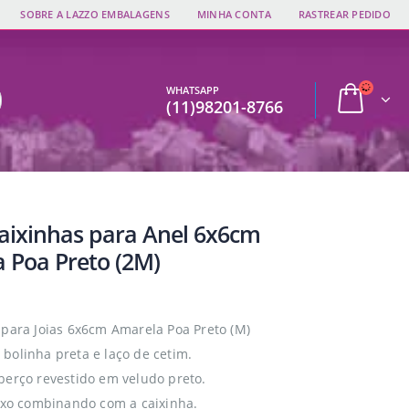
SOBRE A LAZZO EMBALAGENS
MINHA CONTA
RASTREAR PEDIDO
WHATSAPP
(11)98201-8766
Caixinhas para Anel 6x6cm
 Poa Preto (2M)
 para Joias 6x6cm Amarela Poa Preto (M)
bolinha preta e laço de cetim.
berço revestido em veludo preto.
fixo combinando com a caixinha.