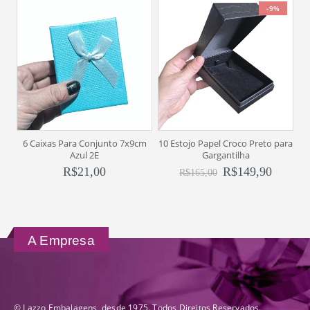
-9%
6 Caixas Para Conjunto 7x9cm
10 Estojo Papel Croco Preto para
6
Azul 2E
Gargantilha
R$
21,00
R$
149,90
R$
165,00
A Empresa
© Lazzo Embalagens, desde 1975. Todos Direitos Reservados.