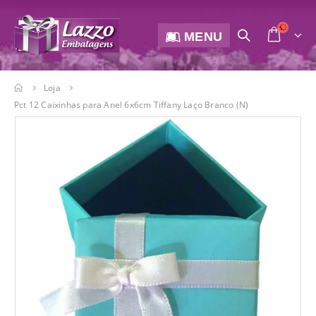
MENU
Loja
Pct 12 Caixinhas para Anel 6x6cm Tiffany Laço Branco (N)