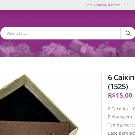
Bem Vindo(a) a nossa Loja!
6 Caixi
(1525)
R$
15,00
6 Caixinhas
Embalagem d
Tampa marro
Base perolad