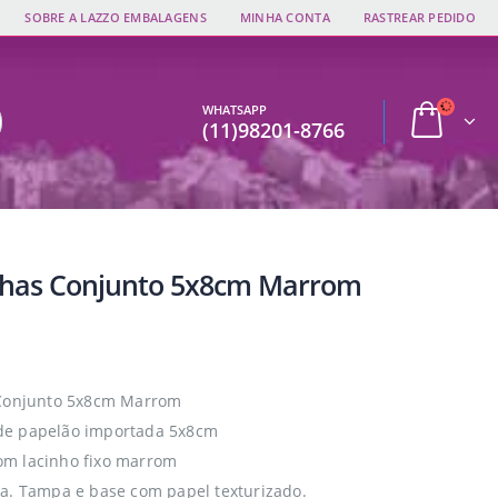
SOBRE A LAZZO EMBALAGENS
MINHA CONTA
RASTREAR PEDIDO
WHATSAPP
(11)98201-8766
nhas Conjunto 5x8cm Marrom
 Conjunto 5x8cm Marrom
e papelão importada 5x8cm
m lacinho fixo marrom
a. Tampa e base com papel texturizado.