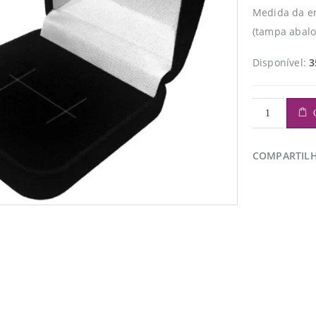
Medida da e
(tampa abalo
Disponível:
3
COMPARTIL