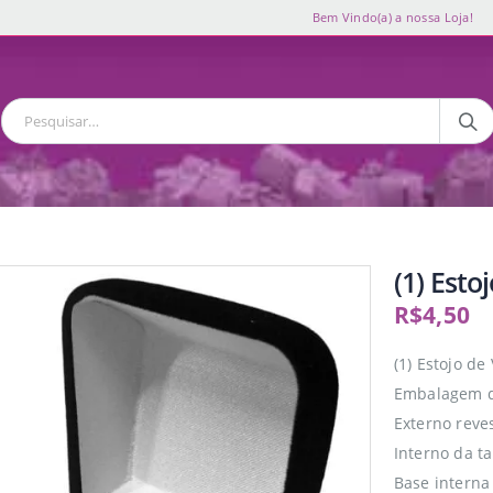
Bem Vindo(a) a nossa Loja!
(1) Esto
R$
4,50
(1) Estojo de
Embalagem de
Externo reve
Interno da t
Base interna