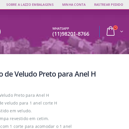
SOBRE A LAZZO EMBALAGENS
MINHA CONTA
RASTREAR PEDIDO
WHATSAPP
(11)98201-8766
jo de Veludo Preto para Anel H
 Veludo Preto para Anel H
 veludo para 1 anel corte H
stido em veludo.
ampa revestido em cetim.
 com 1 corte para acomodar o 1 anel