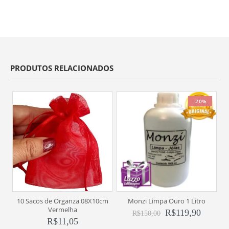
PRODUTOS RELACIONADOS
-20%
10 Sacos de Organza 08X10cm
Monzi Limpa Ouro 1 Litro
1
Vermelha
R$
119,90
R$
150,00
R$
11,05