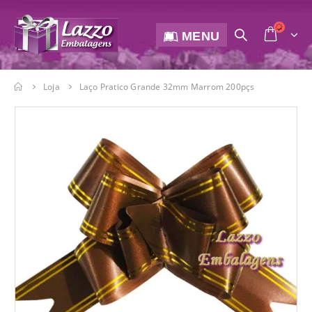
MENU
Loja
Laço Pratico Grande 32mm Marrom 200pçs