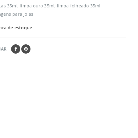
tas 35ml, limpa ouro 35ml, limpa folheado 35ml.
gens para Joias
ora de estoque
HAR