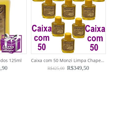
ados 125ml
Caixa com 50 Monzi Limpa Chapeados 35ml
,90
R$
349,50
R$
425,00