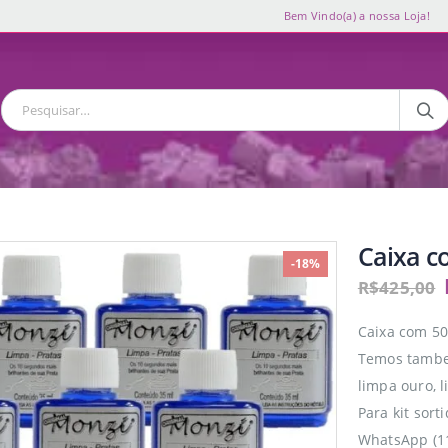
Bem Vindo(a) a nossa Loja!
Caixa c
-18%
R$
425,00
Caixa com 50
Temos tambem
limpa ouro, 
Para kit sor
WhatsApp (1