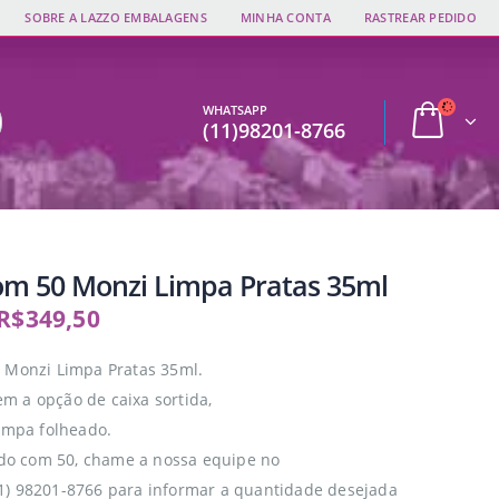
SOBRE A LAZZO EMBALAGENS
MINHA CONTA
RASTREAR PEDIDO
WHATSAPP
(11)98201-8766
om 50 Monzi Limpa Pratas 35ml
R$
349,50
 Monzi Limpa Pratas 35ml.
 a opção de caixa sortida,
limpa folheado.
tido com 50, chame a nossa equipe no
1) 98201-8766 para informar a quantidade desejada