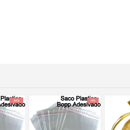
-36%
-9%