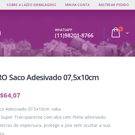
SOBRE A LAZZO EMBALAGENS
MINHA CONTA
RASTREAR PEDIDO
WHATSAPP
(11)98201-8766
O Saco Adesivado 07,5x10cm
$
64,07
co Adesivado 07,5x10cm +aba
o Super Transparente com aba com filete adesivado.
 micras de espessura, protege a joia sem ocultar a sua
ho.