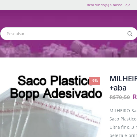
Bem Vindo(a) a nossa Loja!
MILHEIR
-9%
+aba
R
R$
70,50
MILHEIRO Sa
Saco Plastic
Ultra fino, 3
beleza e bril