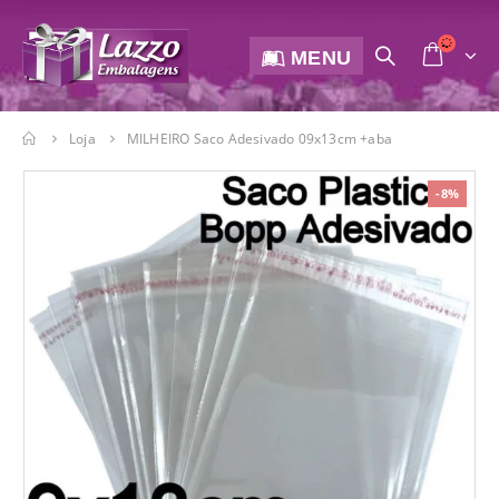
MENU
Loja
MILHEIRO Saco Adesivado 09x13cm +aba
-8%