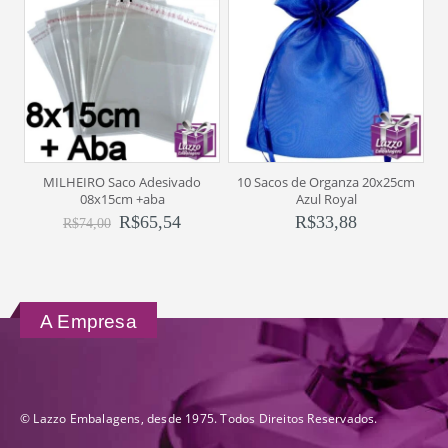
MILHEIRO Saco Adesivado
10 Sacos de Organza 20x25cm
08x15cm +aba
Azul Royal
R$
65,54
R$
33,88
R$
74,00
A Empresa
© Lazzo Embalagens, desde 1975. Todos Direitos Reservados.