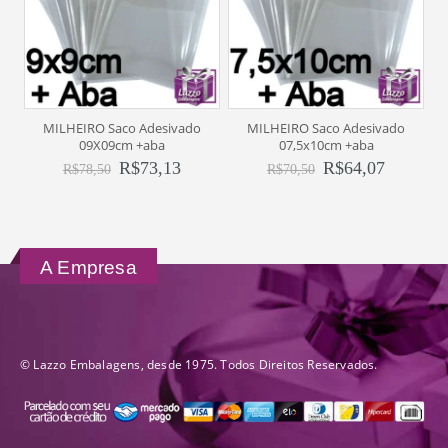
MILHEIRO Saco Adesivado
MILHEIRO Saco Adesivado
09X09cm +aba
07,5x10cm +aba
R$
73,13
R$
64,07
R$
78,50
R$
70,50
A Empresa
© Lazzo Embalagens, desde 1975. Todos Direitos Reservados.