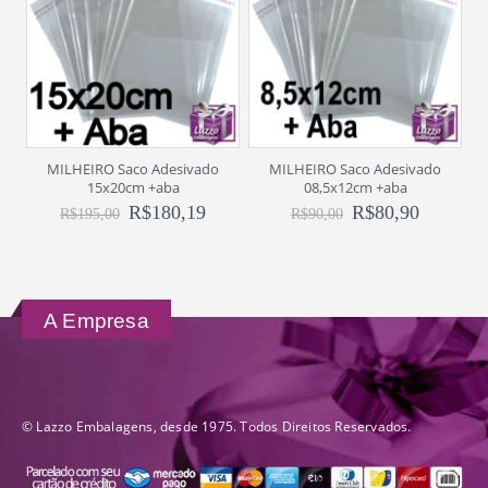
MILHEIRO Saco Adesivado
MILHEIRO Saco Adesivado
1
15x20cm +aba
08,5x12cm +aba
R$
180,19
R$
80,90
R$
195,00
R$
90,00
A Empresa
© Lazzo Embalagens, desde 1975. Todos Direitos Reservados.