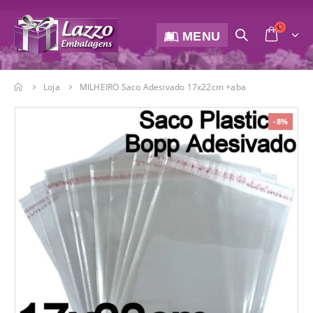
MENU
Loja
MILHEIRO Saco Adesivado 17x22cm +aba
-8%