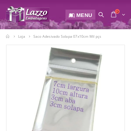
MENU
Loja
Saco Adesivado Solapa 07x10cm Mil pçs