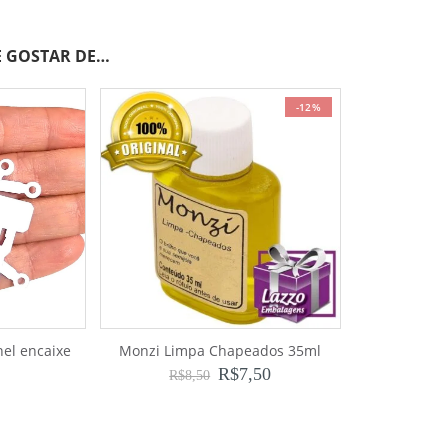
 GOSTAR DE…
-12%
nel encaixe
Monzi Limpa Chapeados 35ml
R$
7,50
R$
8,50