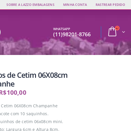
SOBRE A LAZZO EMBALAGENS
MINHA CONTA
RASTREAR PEDIDO
WHATSAPP
(11)98201-8766
os de Cetim 06X08cm
anhe
R$
100,00
e Cetim 06X08cm Champanhe
acote com 10 saquinhos.
quinhos de cetim 06x08cm mini.
o: Largura 6cm e Altura 8cm.