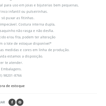
l para uso em joias e bijuterias bem pequenas,
inco infantil ou pulseirinhas.
 só puxar as fitinhas.
mpecável. Costura interna dupla,
 saquinho não rasga e não desfia.
ido e/ou fita, podem ter alteração
m o lote de estoque disponível*
as medidas e cores em linha de produção.
ida estamos a disposição.
er te atender.
o Embalagens.
1) 98201-8766
ora de estoque
HAR