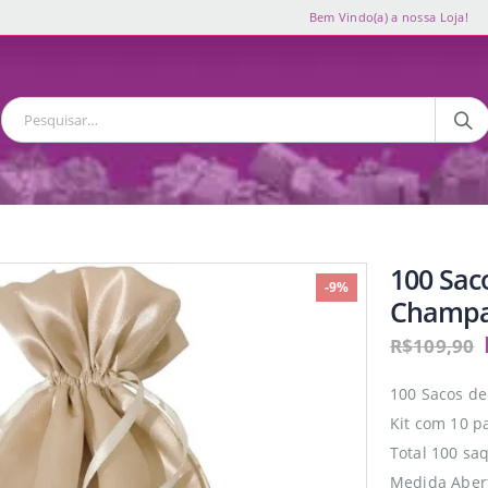
Bem Vindo(a) a nossa Loja!
100 Sac
-9%
Champ
R$
109,90
100 Sacos d
Kit com 10 p
Total 100 sa
Medida Abert