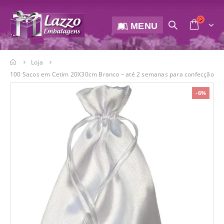
MENU
Loja
100 Sacos em Cetim 20X30cm Branco – até 2 semanas para confecção
-6%