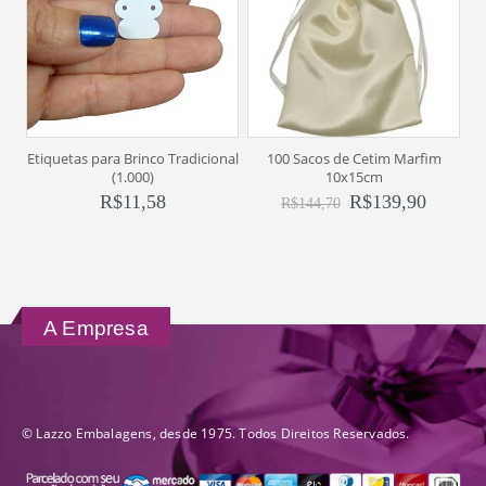
Etiquetas para Brinco Tradicional
100 Sacos de Cetim Marfim
(1.000)
10x15cm
R$
11,58
R$
139,90
R$
144,70
A Empresa
© Lazzo Embalagens, desde 1975. Todos Direitos Reservados.