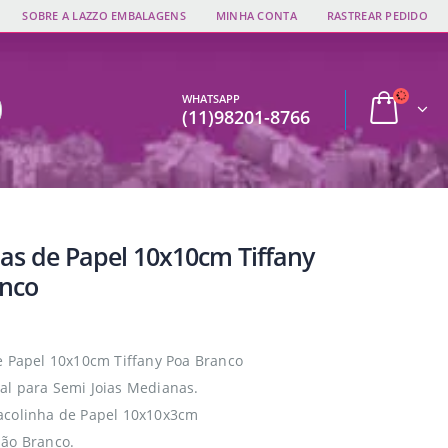
SOBRE A LAZZO EMBALAGENS
MINHA CONTA
RASTREAR PEDIDO
WHATSAPP
(11)98201-8766
las de Papel 10x10cm Tiffany
nco
e Papel 10x10cm Tiffany Poa Branco
l para Semi Joias Medianas.
acolinha de Papel 10x10x3cm
ão Branco.