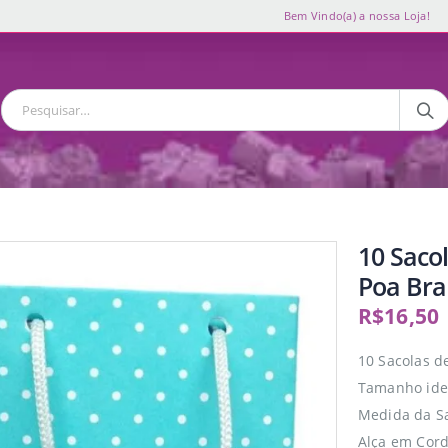
Bem Vindo(a) a nossa Loja!
10 Saco
Poa Bra
R$
16,50
10 Sacolas d
Tamanho idea
Medida da S
Alça em Cord