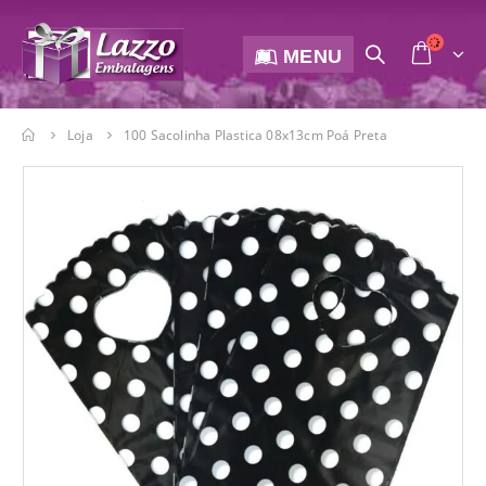
MENU
Loja
100 Sacolinha Plastica 08x13cm Poá Preta