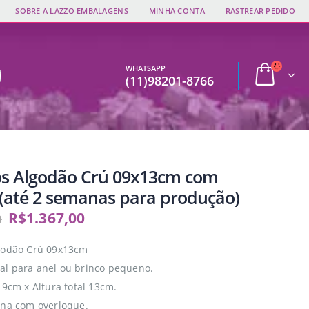
SOBRE A LAZZO EMBALAGENS
MINHA CONTA
RASTREAR PEDIDO
WHATSAPP
(11)98201-8766
os Algodão Crú 09x13cm com
(até 2 semanas para produção)
R$
1.367,00
0
godão Crú 09x13cm
l para anel ou brinco pequeno.
 9cm x Altura total 13cm.
rna com overloque.