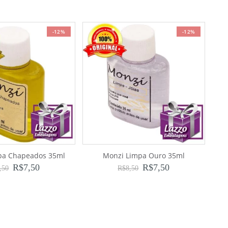
-12%
-12%
pa Chapeados 35ml
Monzi Limpa Ouro 35ml
R$
7,50
R$
7,50
,50
R$
8,50