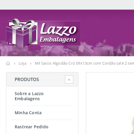
Loja
Mil Sacos Algodão Crú 09x13cm com Cordão (até 2 se
PRODUTOS
Sobre a Lazzo
Embalagens
Minha Conta
Rastrear Pedido