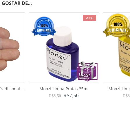
 GOSTAR DE…
-12%
Etiquetas para Brinco Tradicional (1.000)
Monzi Limpa Pratas 35ml
Monzi Lim
R$
7,50
R$
8,50
R$
8