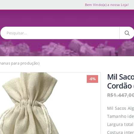
Bem Vindo(a) a nossa Loja!
manas para produção)
Mil Sac
-6%
Cordão 
R$
1.447,0
Mil Sacos Al
Tamanho idea
Largura total
Costura inte