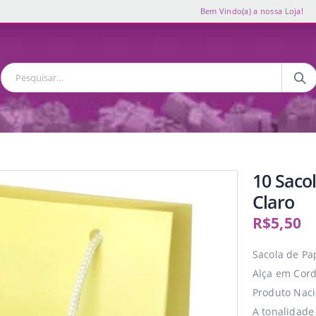
Bem Vindo(a) a nossa Loja!
10 Saco
Claro
R$
5,50
Sacola de Pa
Alça em Cor
Produto Naci
A tonalidade