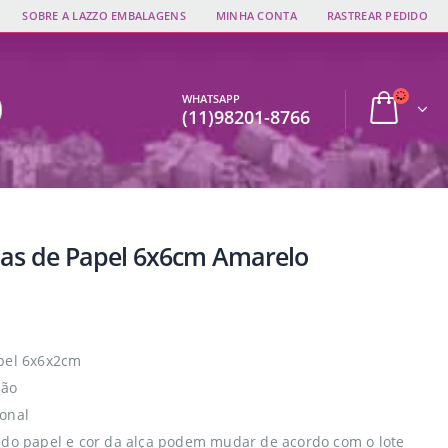
SOBRE A LAZZO EMBALAGENS
MINHA CONTA
RASTREAR PEDIDO
WHATSAPP
(11)98201-8766
las de Papel 6x6cm Amarelo
pel 6x6x2cm
dão
onal
 do papel e cor da alça podem mudar de acordo com o lote