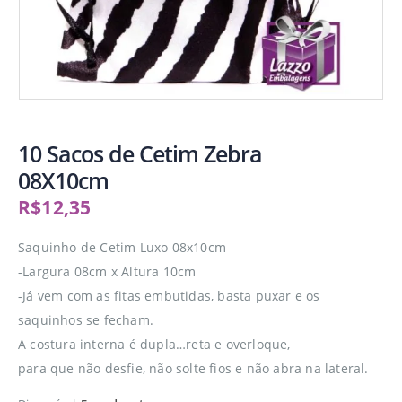
10 Sacos de Cetim Zebra
08X10cm
R$
12,35
Saquinho de Cetim Luxo 08x10cm
-Largura 08cm x Altura 10cm
-Já vem com as fitas embutidas, basta puxar e os
saquinhos se fecham.
A costura interna é dupla…reta e overloque,
para que não desfie, não solte fios e não abra na lateral.