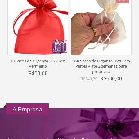
-9%
10 Sacos de Organza 20x25cm
850 Sacos de Organza 06x08cm
1
Vermelho
Perola – até 2 semanas para
produção
R$
33,88
R$
680,00
R$
749,70
A Empresa