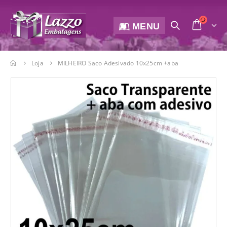
MENU
Loja
MILHEIRO Saco Adesivado 10x25cm +aba