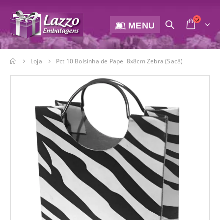
MENU
Loja
Pct 10 Bolsinha de Papel 8x8cm Zebra (Sac8)